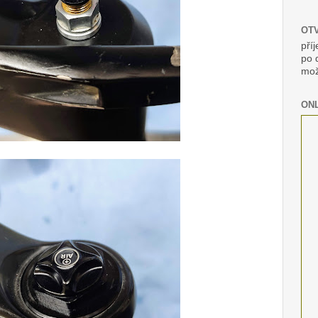
OTV
pří
po 
mož
ONL