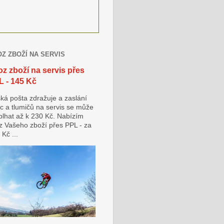
Z ZBOŽÍ NA SERVIS
z zboží na servis přes
L - 145 Kč
ká pošta zdražuje a zaslání
lic a tlumičů na servis se může
plhat až k 230 Kč. Nabízím
z Vašeho zboží přes PPL - za
Kč ...