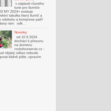
v záplavě různého
tune pro tlumiče
ID MY 2024+ existuje
fektní tabulka který tlumič a
e odskoku a komprese patří
daný rám: odk...
Novinky:
od 10.9.2024
dochází k přesunu
na doménu
rockshoxservis.cz -
ud nějaký odkaz nebude
govat klidně pište, opravím
.