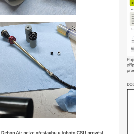
Poj
pří
pře
DO
 a Debon Air nelze přestavbu u tohoto CSU provést