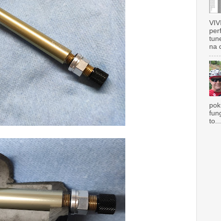
VIV
per
tun
na 
pok
fun
to..