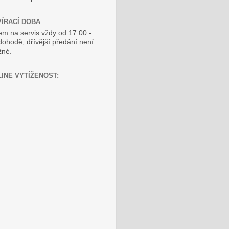
ÍRACÍ DOBA
jem na servis vždy od 17:00 -
dohodě, dřívější předání není
né.
INE VYTÍŽENOST: