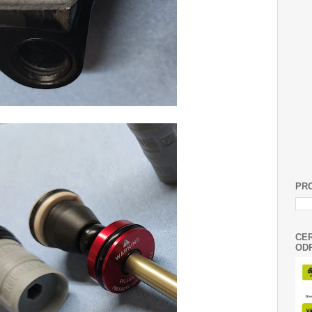
PR
CER
OD