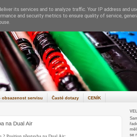
liver its services and to analyze traffic. Your IP address and u
rmance and security metrics to ensure quality of service, gene
buse.
- obsazenost servisu
Časté dotazy
CENÍK
VE
Sam
ba na Dual Air
řad
měl
se 
 2 Position přestavba na Dual Air: