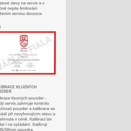
atové slevy na servis a v
óně nejste limitování
ížením servisu dovozce.
U
LIBRACE KLUZNÝCH
UZDER
ibrace kluzných pouzder -
dý servis zahrnuje kontrolu
kčnosti pouzder a kalibrace se
vádí při nevyhovujícím stavu a
zahrnuta v ceně. Kalibraci lze
at i na vyžádání. Kalibruji
35/38mm pouzdra.