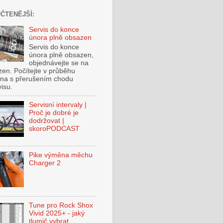
ČTENĚJŠÍ:
Servis do konce
února plně obsazen
Servis do konce
února plně obsazen,
objednávejte se na
zen. Počítejte v průběhu
na s přerušením chodu
visu.
Servisní intervaly |
Proč je dobré je
dodržovat |
skoroPODCAST
Pike výměna měchu
Charger 2
Tune pro Rock Shox
Vivid 2025+ - jaký
tlumič vybrat