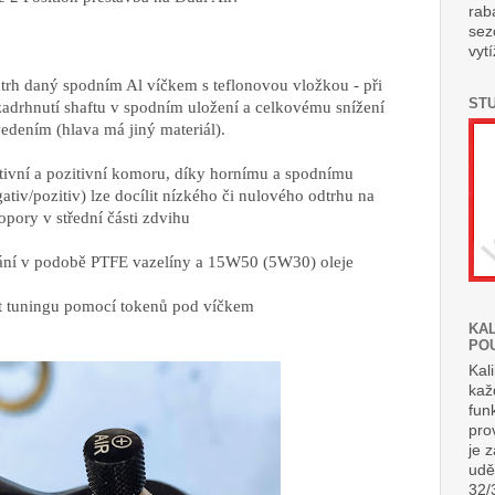
rab
sez
vyt
 odtrh daný spodním Al víčkem s teflonovou vložkou - při
ST
zadrhnutí shaftu v spodním uložení a celkovému snížení
edením (hlava má jiný materiál).
ativní a pozitivní komoru, díky hornímu a spodnímu
gativ/pozitiv) lze docílit nízkého či nulového odtrhu na
opory v střední části zdvihu
ání v podobě PTFE vazelíny a 15W50 (5W30) oleje
t tuningu pomocí tokenů pod víčkem
KA
PO
Kal
kaž
fun
pro
je 
uděl
32/