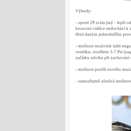
Výhody:
- oproti 2P zcela jiný - lepší
kroucení vidlice nedochází k 
tření daným jednodušším prov
- možnost nezávisle ladit neg
ventilku, rozdílem 3-7 Psi (na
začátku zdvihu při zachování 
- možnost použít nového maz
- samozřejmě zůstává možnos