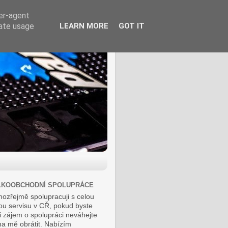
ser-agent
rate usage
LEARN MORE
GOT IT
LKOOBCHODNÍ SPOLUPRÁCE
ozřejmě spolupracuji s celou
ou servisu v CŘ, pokud byste
i zájem o spolupráci neváhejte
na mě obrátit. Nabízím