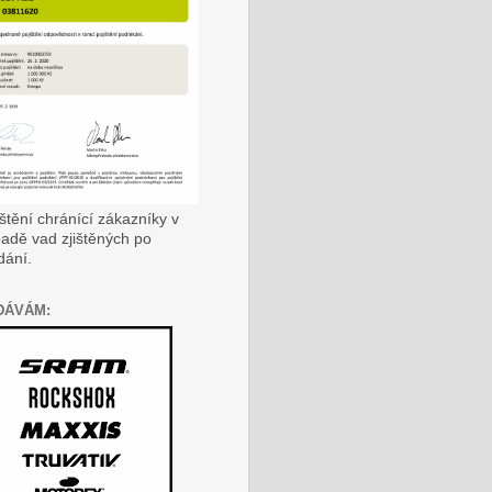
ištění chránící zákazníky v
padě vad zjištěných po
dání.
DÁVÁM: