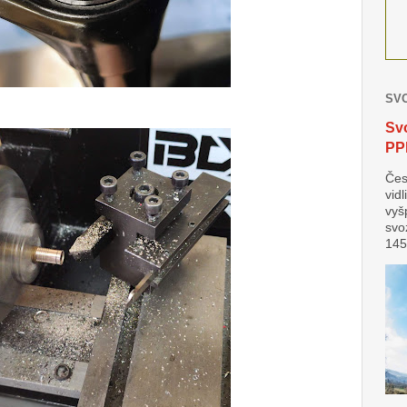
SVO
Svo
PP
Čes
vid
vyš
svo
145 