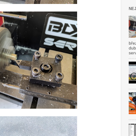
NEJ
bře
dub
ser