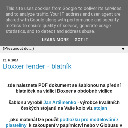
This site uses cookies from Google to deliver its services
and to analyze traffic. Your IP address and user-agent are
shared with Google along with performance and security
metrics to ensure quality of service, generate usage
statistics, and to detect and address abuse.
LEARN MORE
GOT IT
▼
23. 6. 2014
Boxxer fender - blatník
zde naleznete PDF dokument se šablonou na přední
blatníček na vidlici Boxxer a obdobné vidlice
šablonu vyrobil
Jan Artěmenko
- výrobce kvalitních
českých stojanů na Vaše kolo viz
stojan
jako materiál lze použít
podložku pro modelování z
plastelíny
k zakoupení v papírnictví nebo v Globusu v